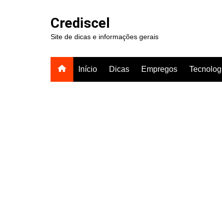
Ir
para
Crediscel
o
Site de dicas e informações gerais
conteúdo
Início
Dicas
Empregos
Tecnolog