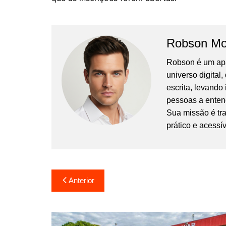
Robson Mo
Robson é um apa
universo digital
escrita, levando
pessoas a enten
Sua missão é tr
prático e acessív
Navegação
Anterior
de
Post