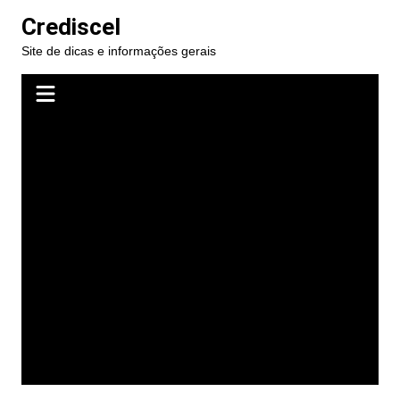
Ir
Crediscel
para
Site de dicas e informações gerais
o
conteúdo